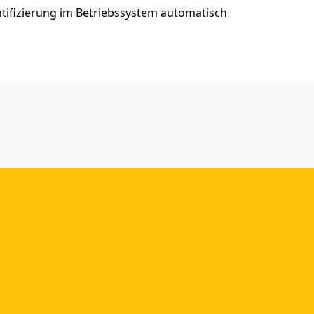
ntifizierung im Betriebssystem automatisch
sortierte Artikel
indware Project erweitert das
jektmanagement mit der Funktionalität für externe
utzer und Vertragsnehmer.
nzipien für produktives Arbeiten übersetzt in
n
tware: Comindware Tracker Zweiter beim
ovationspreis-IT 2013
üdet vom Tracking mit Excel? Testen Sie ein
kliches Workflow-Tool!