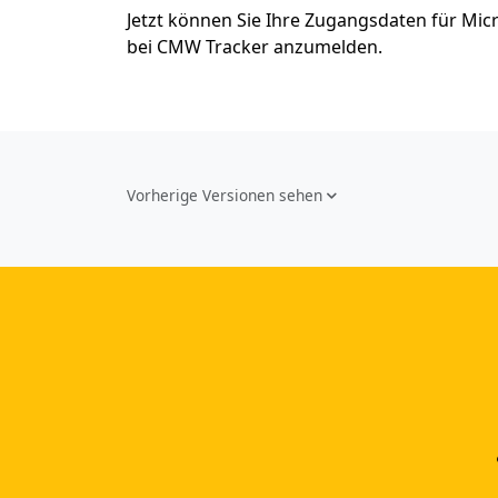
Jetzt können Sie Ihre Zugangsdaten für Mic
bei CMW Tracker anzumelden.
Vorherige Versionen sehen
Die neuesten Artikel
Wie bauen Sie einen Projektlebenszyklus auf?
Wie man ein KPI-System in einem Unternehmen
einführt
So implementieren Sie BPMS erfolgreich in Ihrem
Unternehmen
Wie Man Gleichzeitig Mehrere Projekte Leitet – 5
Dinge Die Sie Wissen Sollten
CAPTRON implementiert Comindware für die