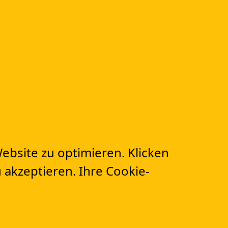
E DEN ERSTEN
UR DIGITALEN
MATION!
n
bsite zu optimieren. Klicken
 akzeptieren. Ihre Cookie-
sortierte Artikel
entliche Eigenschaften von effektiven Cloud
laboration Tools für die Projekt Zusammenarbeit
 Sie mit Online Projektplanungssoftware die
mproduktivität verdoppeln