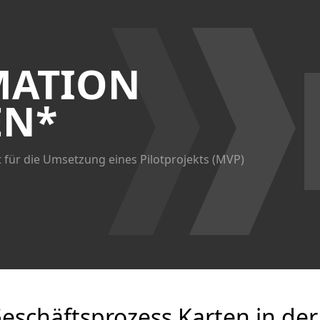
MATION
EN*
it für die Umsetzung eines Pilotprojekts (MVP)
Geschäftsprozess Karten in d