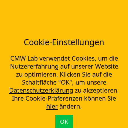
TRANSFORMATION!
Kontakt
Cookie-Einstellungen
Weitere Funktionen:
IT Service Desk
CMW Lab verwendet Cookies, um die
Service Catalog
CMDB und Serviceinventarisierung
Nutzererfahrung auf unserer Website
zu optimieren. Klicken Sie auf die
Schaltfläche "OK", um unsere
Sie sind hier:
CMW Lab
CMW Platform
IT Service Management
Self-Service-Portal
Datenschutzerklärung
zu akzeptieren.
Ihre Cookie-Präferenzen können Sie
Die neuesten Artikel
hier
ändern.
Wie bauen Sie einen Projektlebenszyklus auf?
Wie man ein KPI-System in einem Unternehmen einführt
So implementieren Sie BPMS erfolgreich in Ihrem Unternehmen
OK
Wie Man Gleichzeitig Mehrere Projekte Leitet – 5 Dinge Die Sie Wissen
Sollten