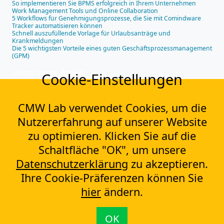
So implementieren Sie BPMS erfolgreich in Ihrem Unternehmen
Work Management Tools und Online Collaboration
5 Workflows für Genehmigungsprozesse, die Sie mit Comindware
Tracker automatisieren können
Schnell auszufüllende Vorlage für Urlaubsanträge und
Krankmeldungen
Die 5 wichtigsten Vorteile eines guten Geschäftsprozessmanagement
(GPM)
Unsortierte Artikel
Cookie-Einstellungen
Implementierung neuer Software – so hoch ist der ROI tatsächlich
Wie Sie mit Online Projektplanungssoftware die Teamproduktivität
verdoppeln
CMW Lab verwendet Cookies, um die
Herausforderungen und Vorteile von Projektplanung und wie Sie
von automatisierter prioritätenbasierter Planung profitieren
Nutzererfahrung auf unserer Website
So finden Sie Ihre Engpässe
Fehlerverfolgungssoftware
zu optimieren. Klicken Sie auf die
Schaltfläche "OK", um unsere
Kontakt
Datenschutzerklärung
zu akzeptieren.
contact@cmwlab.com
Ihre Cookie-Präferenzen können Sie
hier
ändern.
© 2009-2026 CMW Lab. Alle Rechte vorbehalten.
Datenschutzerklärung
·
Cookie-Richtlinie
·
Rechtliche Hinweise
·
Nutzungsbedingungen
·
Impressum
·
News abonnieren
·
Sitemap
OK