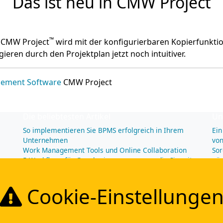
Das ist neu in CMW Project
™
n CMW Project
wird mit der konfigurierbaren Kopierfunktio
gieren durch den Projektplan jetzt noch intuitiver.
ement Software
CMW Project
Die beliebtesten Artikel
Un
So implementieren Sie BPMS erfolgreich in Ihrem
Ein
Unternehmen
vo
Work Management Tools und Online Collaboration
Sor
5 Workflows für Genehmigungsprozesse, die Sie mit
pün
Comindware Tracker automatisieren können
Com
Schnell auszufüllende Vorlage für Urlaubsanträge und
Pr
Cookie-Einstellunge
Krankmeldungen
Pro
Die 5 wichtigsten Vorteile eines guten
Tre
Geschäftsprozessmanagement (GPM)
Eff