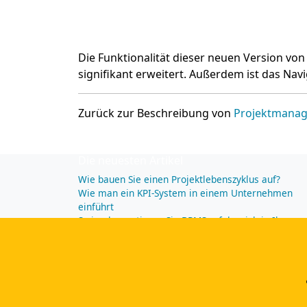
Die Funktionalität dieser neuen Version vo
signifikant erweitert. Außerdem ist das Navi
Zurück zur Beschreibung von
Projektmanag
Die neuesten Artikel
Wie bauen Sie einen Projektlebenszyklus auf?
Wie man ein KPI-System in einem Unternehmen
einführt
So implementieren Sie BPMS erfolgreich in Ihrem
Unternehmen
Wie Man Gleichzeitig Mehrere Projekte Leitet – 5
Dinge Die Sie Wissen Sollten
CAPTRON implementiert Comindware für die
durchgehende „Order to Assemble“-
Prozessautomatisierung