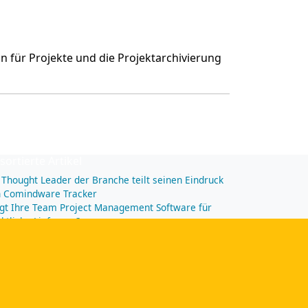
n für Projekte und die Projektarchivierung
sortierte Artikel
 Thought Leader der Branche teilt seinen Eindruck
n Comindware Tracker
gt Ihre Team Project Management Software für
ktliche Lieferung?
indware Project bringt Schwung ins
ojektmanagement
n
zesssoftware – Entdecken Sie die wesentlichen
nds für 2013
ektives Zeitmanagement