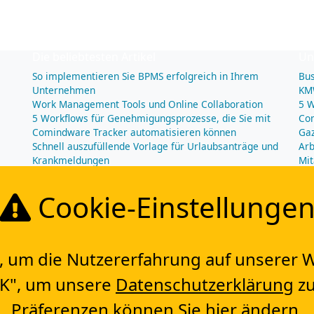
Die beliebtesten Artikel
Un
So implementieren Sie BPMS erfolgreich in Ihrem
Bus
Unternehmen
KM
Work Management Tools und Online Collaboration
5 W
5 Workflows für Genehmigungsprozesse, die Sie mit
Com
Comindware Tracker automatisieren können
Gaz
Schnell auszufüllende Vorlage für Urlaubsanträge und
Arb
Krankmeldungen
Mit
Die 5 wichtigsten Vorteile eines guten
Sch
Geschäftsprozessmanagement (GPM)
Cookie-Einstellunge
um die Nutzererfahrung auf unserer We
"OK", um unsere
Datenschutzerklärung
zu
Präferenzen können Sie
hier
ändern.
© 2009-2026 CMW Lab. Alle Rechte vorbehalten.