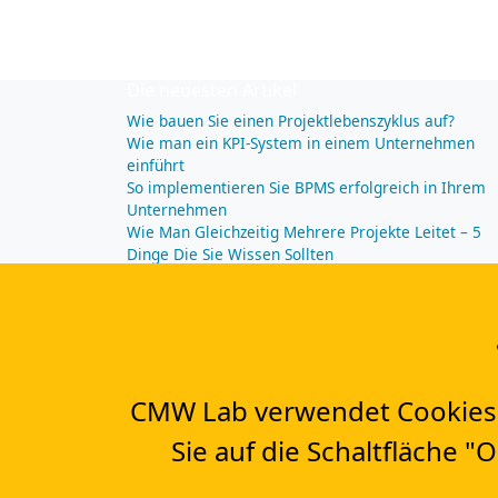
Die neuesten Artikel
Wie bauen Sie einen Projektlebenszyklus auf?
Wie man ein KPI-System in einem Unternehmen
einführt
So implementieren Sie BPMS erfolgreich in Ihrem
Unternehmen
Wie Man Gleichzeitig Mehrere Projekte Leitet – 5
Dinge Die Sie Wissen Sollten
CAPTRON implementiert Comindware für die
durchgehende „Order to Assemble“-
Prozessautomatisierung
CMW Lab verwendet Cookies, 
Kontakt
contact@cmwlab.com
Sie auf die Schaltfläche 